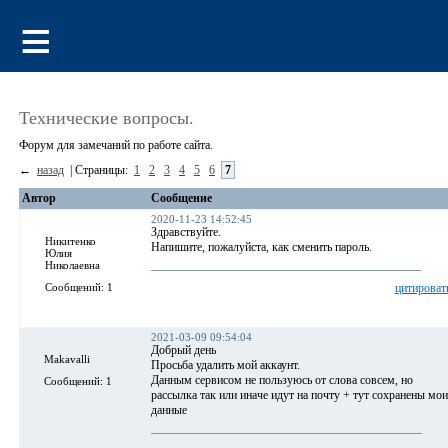
Технические вопросы.
Форум для замечаний по работе сайта.
←
назад
| Страницы:
1
2
3
4
5
6
7
Автор
Сообщение
2020-11-23 14:52:45
Здравствуйте.
Никитенко
Напишите, пожалуйста, как сменить пароль.
Юлия
Николаевна
Сообщений: 1
цитироват
2021-03-09 09:54:04
Добрый день
Makavalli
Просьба удалить мой аккаунт.
Данным сервисом не пользуюсь от слова совсем, но
Сообщений: 1
рассылка так или иначе идут на почту + тут сохранены мои
данные