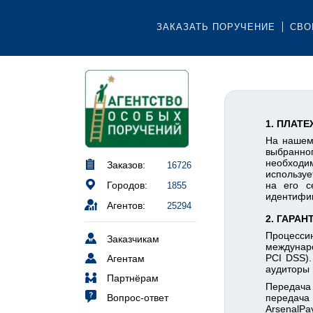
ЗАКАЗАТЬ ПОРУЧЕНИЕ
СВО
ПЛАТЕ
На нашем 
выбранног
необходи
Заказов:
16726
используе
Городов:
на его с
1855
идентифик
Агентов:
25294
ГАРАН
Процесси
Заказчикам
междунаро
PCI DSS).
Агентам
аудиторы 
Партнёрам
Передача
Вопрос-ответ
передача
ArsenalP