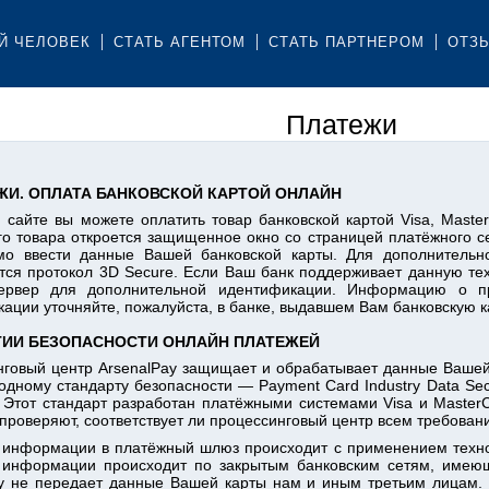
Й ЧЕЛОВЕК
СТАТЬ АГЕНТОМ
СТАТЬ ПАРТНЕРОМ
ОТЗ
Платежи
ЖИ. ОПЛАТА БАНКОВСКОЙ КАРТОЙ ОНЛАЙН
сайте вы можете оплатить товар банковской картой Visa, Mast
о товара откроется защищенное окно со страницей платёжного се
мо ввести данные Вашей банковской карты. Для дополнительн
тся протокол 3D Secure. Если Ваш банк поддерживает данную т
ервер для дополнительной идентификации. Информацию о п
ации уточняйте, пожалуйста, в банке, выдавшем Вам банковскую к
ТИИ БЕЗОПАСНОСТИ ОНЛАЙН ПЛАТЕЖЕЙ
нговый центр ArsenalPay защищает и обрабатывает данные Вашей
дному стандарту безопасности — Payment Card Industry Data Secur
 Этот стандарт разработан платёжными системами Visa и Maste
проверяют, соответствует ли процессинговый центр всем требован
 информации в платёжный шлюз происходит с применением техн
 информации происходит по закрытым банковским сетям, имею
ay не передает данные Вашей карты нам и иным третьим лицам.