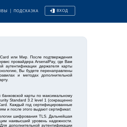
ВХОД
ЫВЫ
ПОДСКАЗКА
erCard или Мир. После подтверждения
рвис провайдера ArsenalPay, где Вам
ой аутентификации держателя карты
ехнологию, Вы будете перенаправлены
равилах и методах дополнительной
арту.
 банковской карты по максимальному
ity Standard 3.2 level 1 (сокращенно
rCard. Каждый год сертифицированные
иям и после этого выдают сертификат.
ологии шифрования TLS. Дальнейшая
щим наивысший уровень надежности.
 Для дополнительной аутентификации