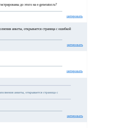
стрированы до этого на e-generator.ru?
цитировать
лнения анкеты, открывается страница с ошибкой
цитировать
цитировать
полнения анкеты, открывается страница с
цитировать