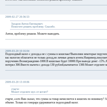
2009-02-27 20:36:53
Захаров Антон Евгеньевич:
Помогите решить проблему. Спасибо.
Антон, проблему решили. Можете выводить.
2009-03-20 10:16:04
Подоходный налог-с дохода,а не с суммы в кошельке!Выполняя некоторые поручени
вас налогом облагается не только доход,но личные деньги агента.Например,покупае
поручению.Вознаграждение-1000.В кошельке будет 10000.При выводе денег -13%.Аге
потерял 300.Вместо вычета с дохода 130 рублей,вычитается 1300.Может отделите м
2009-03-20 13:18:06
старче:
Может отделите мух от котлет?
старче, а кто Вам сказал, что сумма за товар начисляется в кошелек по номиналу? 
объеме. Только из гонорара удерживается подоходный налог.