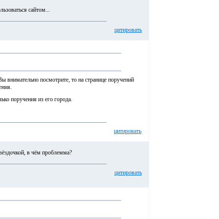
льзоваться сайтом...
цитировать
Вы внимательно посмотрите, то на странице поручений
ения.
ько поручения из его города.
цитировать
звёздочкой, в чём проблемма?
цитировать