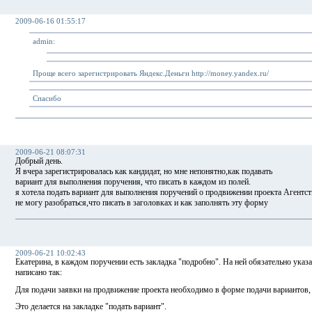
2009-06-16 01:55:17
admin:
Проще всего зарегистрировать Яндекс.Деньги http://money.yandex.ru/
Спасибо
2009-06-21 08:07:31
Добрый день.
Я вчера зарегистрировалась как кандидат, но мне непонятно,как подавать
вариант для выполнения поручения, что писать в каждом из полей.
я хотела подать вариант для выполнения поручений о продвижении проекта Агентс
не могу разобраться,что писать в заголовках и как заполнять эту форму
2009-06-21 10:02:43
Екатерина, в каждом поручении есть закладка "подробно". На ней обязательно указ
написано так:
Для подачи заявки на продвижение проекта необходимо в форме подачи вариантов,
Это делается на закладке "подать вариант".