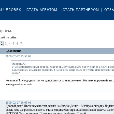
Й ЧЕЛОВЕК
СТАТЬ АГЕНТОМ
СТАТЬ ПАРТНЕРОМ
ОТЗ
просы.
работе сайта.
2
3
4
5
6
7
Сообщение
2009-02-22 15:58:07
Женичка73:
У меня приземленный вопрос. Я хочу и могу выполнять поручения за деньги в св
размещением ссылок по заданию. У меня есть шанс стать агентом? Или размещение
сайта?
Женичка73, Кандидаты так же допускаются к выполнению обычных поручений, не с
заглядывайте на сайт.
2009-02-27 16:05:03
Добрый день! Пытаюсь вывести деньги на Яндекс Деньги. Выбираю вкладку Яндекс
денег, жму запросить снятие со счета, открыается страница заполнения анкеты, за
HTTP500. Так постоянно. Помогите решить проблему. Спасибо.