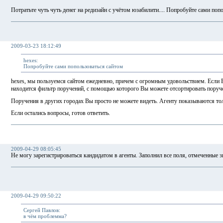
Потратьте чуть чуть денег на редизайн с учётом юзабилити.... Попробуйте сами попо
2009-03-23 18:12:49
hexes:
Попробуйте сами попользоваться сайтом
hexes, мы пользуемся сайтом ежедневно, причем с огромным удовольствием. Если 
находится фильтр поручений, с помощью которого Вы можете отсортировать поруч
Поручения в других городах Вы просто не можете видеть. Агенту показываются тол
Если остались вопросы, готов ответить.
2009-04-29 08:05:45
Не могу зарегистрироваться кандидатом в агенты. Заполнил все поля, отмеченные 
2009-04-29 09:50:22
Сергей Павлов:
в чём проблемма?