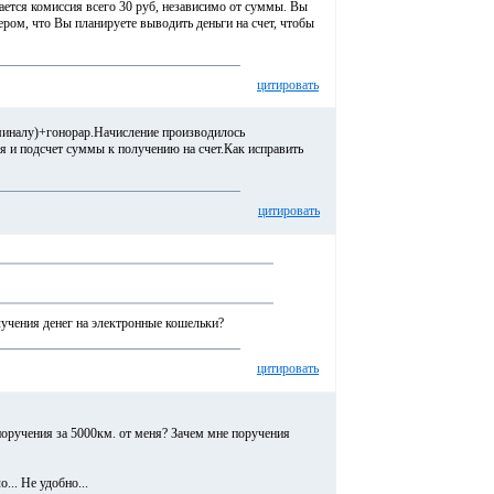
ается комиссия всего 30 руб, независимо от суммы. Вы
ером, что Вы планируете выводить деньги на счет, чтобы
цитировать
оминалу)+гонорар.Начисление производилось
я и подсчет суммы к получению на счет.Как исправить
цитировать
лучения денег на электронные кошельки?
цитировать
 поручения за 5000км. от меня? Зачем мне поручения
... Не удобно...