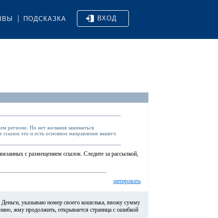
ВХОД
ЫВЫ
ПОДСКАЗКА
оем регионе. Но нет желания заниматься
 ссылок это и есть основное направление вашего
вязанных с размещением ссылок. Следите за рассылкой,
цитировать
 Деньги, указываю номер своего кошелька, ввожу сумму
полняю, жму продолжить, открывается страница с ошибкой