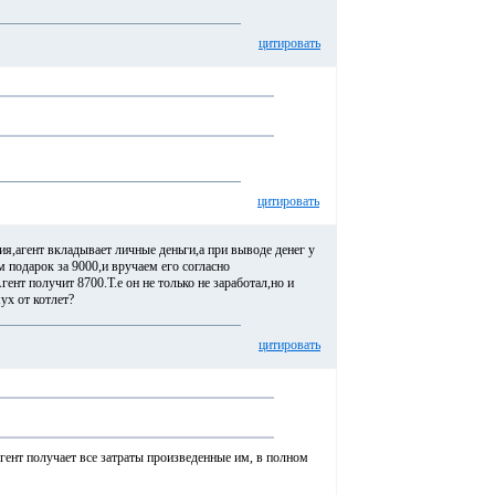
цитировать
цитировать
я,агент вкладывает личные деньги,а при выводе денег у
м подарок за 9000,и вручаем его согласно
нт получит 8700.Т.е он не только не заработал,но и
ух от котлет?
цитировать
Агент получает все затраты произведенные им, в полном