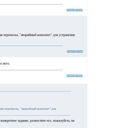
цитировать
я переноска, "аварийный комплект" для устранения
цитировать
о него.
цитировать
ая переноска, "аварийный комплект" для
 конкретное задание, разместите его, пожалуйста, на