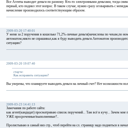
Все Агенты выводят деньги по разному. Кто-то электронными деньгами, тогда сним
первый, кто поднял этот вопрос. В таком случае, нужно сразу оговаривать с менедж
начисление производилось соответствующим образом.
2009-03-20 17:40:01
У меня за 2 поручения в кошельке 71,2%-личные деньги(начислены по чекам,по н
автоматом,никто не спрашивал,как я буду выводить деньги.Автоматом производитс
ситуацию?
2009-03-20 19:07:40
старче:
Как исправить ситуацию?
Вы уверены, что планируете выводить деньги на личный счет? Нет возможности по
2009-03-23 14:41:13
Замечания по работе сайта:
как агент(кандидат) просматриваю список поручений... Там всё в кучу... Зачем мне
УЖЕ просроченные/выполненные?..
Пролистываю в самый низ стр., чтоб перейти на сл. страницу надо подняться в начало