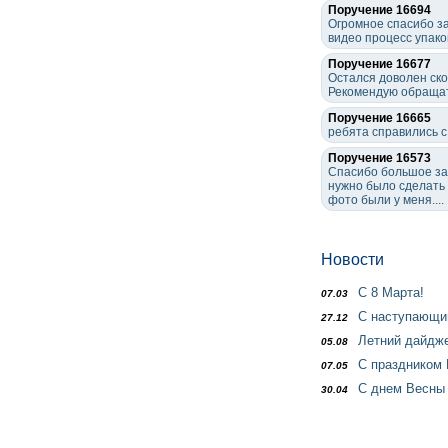
Поручение 16694
Огромное спасибо за
видео процесс упако
Поручение 16677
Остался доволен ско
Рекомендую обращат
Поручение 16665
ребята справились с
Поручение 16573
Спасибо большое за 
нужно было сделать 
фото были у меня....
Новости
С 8 Марта!
07.03
С наступающим
27.12
Летний дайдж
05.08
С праздником 
07.05
С днем Весны 
30.04