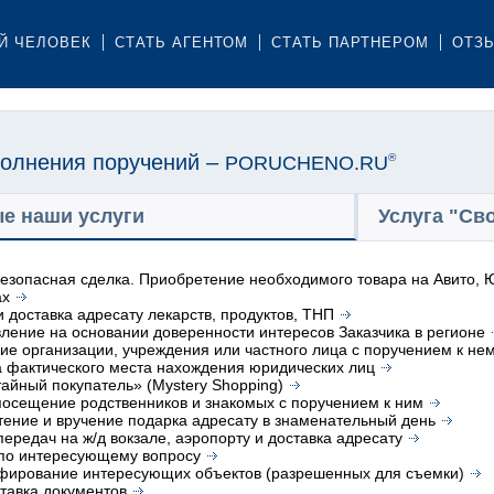
Й ЧЕЛОВЕК
СТАТЬ АГЕНТОМ
СТАТЬ ПАРТНЕРОМ
ОТЗ
олнения поручений –
PORUCHENO.RU
®
е наши услуги
Услуга "Св
безопасная сделка. Приобретение необходимого товара на Авито, Ю
ах
и доставка адресату лекарств, продуктов, ТНП
ление на основании доверенности интересов Заказчика в регионе
е организации, учреждения или частного лица с поручением к не
 фактического места нахождения юридических лиц
тайный покупатель» (Mystery Shopping)
посещение родственников и знакомых с поручением к ним
ение и вручение подарка адресату в знаменательный день
передач на ж/д вокзале, аэропорту и доставка адресату
 по интересующему вопросу
фирование интересующих объектов (разрешенных для съемки)
тавка документов