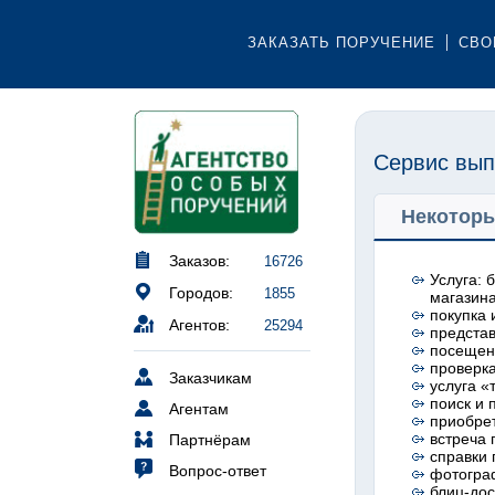
ЗАКАЗАТЬ ПОРУЧЕНИЕ
СВО
Сервис вып
Некоторы
Заказов:
16726
Услуга: 
Городов:
1855
магазин
покупка 
Агентов:
25294
представ
посещени
проверка
Заказчикам
услуга «
поиск и 
Агентам
приобрет
встреча 
Партнёрам
справки
Вопрос-ответ
фотогра
блиц-дос