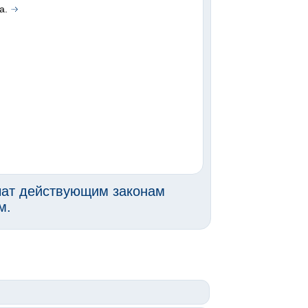
а.
чат действующим законам
м.