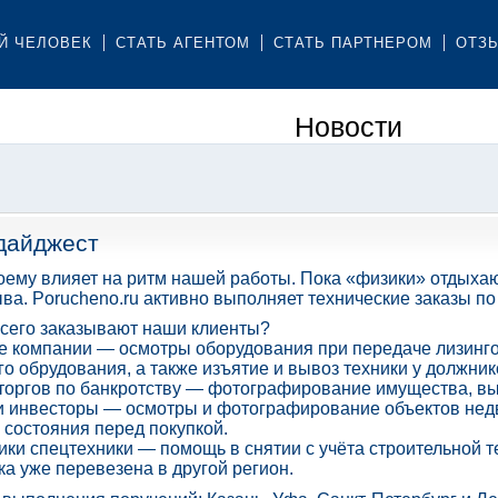
Й ЧЕЛОВЕК
СТАТЬ АГЕНТОМ
СТАТЬ ПАРТНЕРОМ
ОТЗ
Новости
дайджест
оему влияет на ритм нашей работы. Пока «физики» отдыха
ва. Porucheno.ru активно выполняет технические заказы по
всего заказывают наши клиенты?
е компании — осмотры оборудования при передаче лизинго
о обрудования, а также изъятие и вывоз техники у должник
торгов по банкротству — фотографирование имущества, вы
и инвесторы — осмотры и фотографирование объектов нед
 состояния перед покупкой.
ки спецтехники — помощь в снятии с учёта строительной т
ка уже перевезена в другой регион.