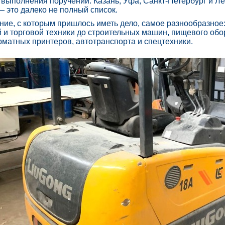
выполнения поручений: Казань, Уфа, Санкт-Петербург и Ле
 это далеко не полный список.
ие, с которым пришлось иметь дело, самое разнообразное
 и торговой техники до строительных машин, пищевого обор
матных принтеров, автотранспорта и спецтехники.