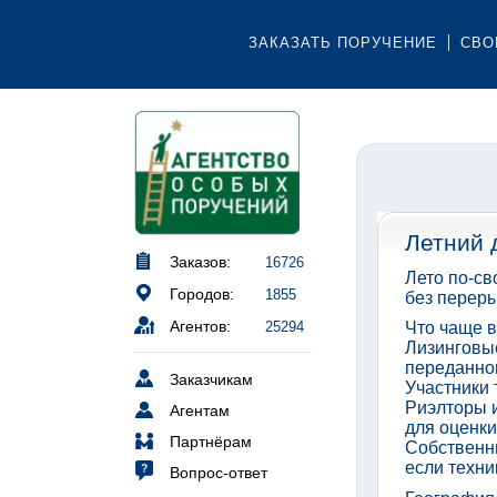
ЗАКАЗАТЬ ПОРУЧЕНИЕ
СВО
Летний 
Заказов:
16726
Лето по-св
Городов:
1855
без переры
Агентов:
25294
Что чаще 
Лизинговы
переданног
Заказчикам
Участники 
Риэлторы 
Агентам
для оценки
Партнёрам
Собственни
если техни
Вопрос-ответ