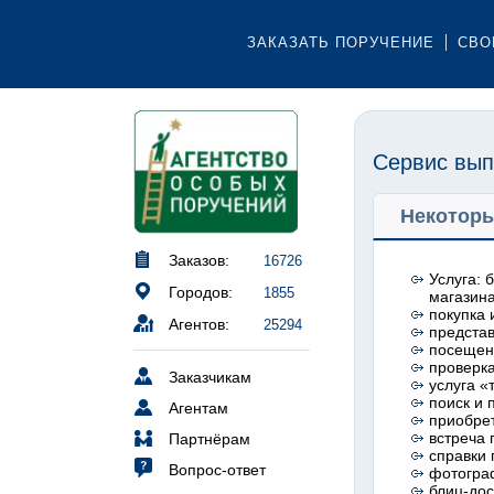
ЗАКАЗАТЬ ПОРУЧЕНИЕ
СВО
Сервис вып
Некоторы
Заказов:
16726
Услуга: 
Городов:
1855
магазин
покупка 
Агентов:
25294
представ
посещени
проверка
Заказчикам
услуга «
поиск и 
Агентам
приобрет
встреча 
Партнёрам
справки
Вопрос-ответ
фотогра
блиц-дос