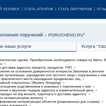
Й ЧЕЛОВЕК
СТАТЬ АГЕНТОМ
СТАТЬ ПАРТНЕРОМ
ОТЗ
олнения поручений –
PORUCHENO.RU
®
е наши услуги
Услуга "Св
безопасная сделка. Приобретение необходимого товара на Авито, Ю
ах
и доставка адресату лекарств, продуктов, ТНП
ление на основании доверенности интересов Заказчика в регионе
е организации, учреждения или частного лица с поручением к не
 фактического места нахождения юридических лиц
тайный покупатель» (Mystery Shopping)
посещение родственников и знакомых с поручением к ним
ение и вручение подарка адресату в знаменательный день
передач на ж/д вокзале, аэропорту и доставка адресату
 по интересующему вопросу
фирование интересующих объектов (разрешенных для съемки)
тавка документов