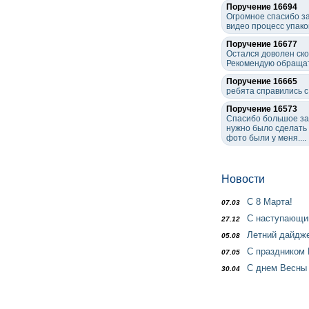
Поручение 16694
Огромное спасибо за
видео процесс упако
Поручение 16677
Остался доволен ско
Рекомендую обращат
Поручение 16665
ребята справились с
Поручение 16573
Спасибо большое за 
нужно было сделать 
фото были у меня....
Новости
С 8 Марта!
07.03
С наступающим
27.12
Летний дайдж
05.08
С праздником 
07.05
С днем Весны 
30.04