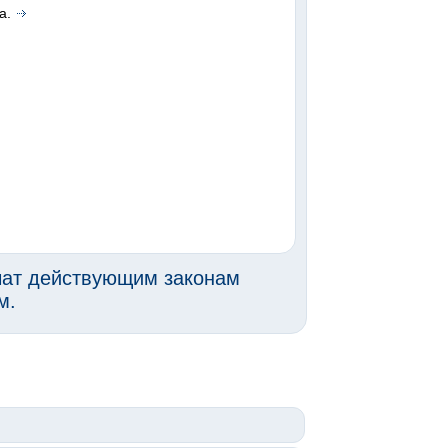
а.
чат действующим законам
м.