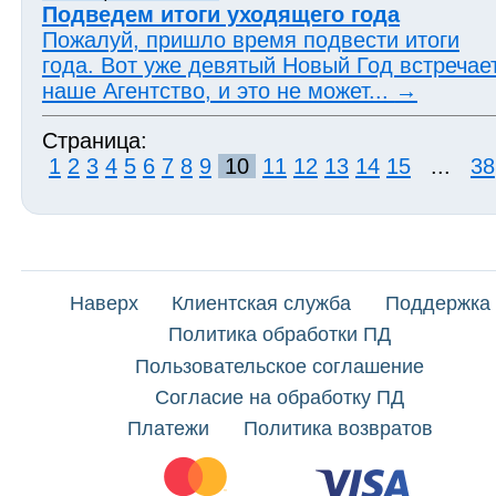
Подведем итоги уходящего года
Пожалуй, пришло время подвести итоги
года. Вот уже девятый Новый Год встречае
наше Агентство, и это не может...
→
Страница:
1
2
3
4
5
6
7
8
9
10
11
12
13
14
15
...
38
Наверх
Клиентская служба
Поддержка
Политика обработки ПД
Пользовательское соглашение
Согласие на обработку ПД
Платежи
Политика возвратов