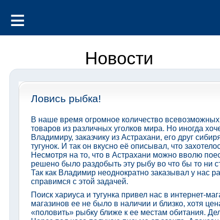
Новости
Ловись рыбка!
В наше время огромное количество всевозможных м
товаров из различных уголков мира. Но иногда хоч
Владимиру, заказчику из Астрахани, его друг сибир
тугунок. И так он вкусно её описывал, что захоте
Несмотря на то, что в Астрахани можно вволю поес
решено было раздобыть эту рыбу во что бы то ни с
Так как Владимир неоднократно заказывал у нас р
справимся с этой задачей.
Поиск хариуса и тугунка привел нас в интернет-ма
магазинов ее не было в наличии и близко, хотя це
«половить» рыбку ближе к ее местам обитания. Де