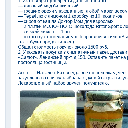
1. 24 октября приобрести данные товары:
— липовый мед башкирский
— грецкие орехи упакованные, любой марки весом
— ТераФлю с лимоном 1 коробку из 10 пакетиков
— сироп от кашля Доктор Мом для взрослых
— 2 плитки МОЛОЧНОГО шоколада Ritter Sport с л
— свежий лимон — 1 шт.
— открытку с пожеланием «Поправляйся» или «Вы
текст будет предоставлен).
Общая стоимость покупок около 1500 руб.
2. Упаковать покупки в симпатичный пакет, достави
«Салют», Ленинский пр-т, д.158. Оставить пакет н
постояльца гостиницы.
Агент — Наталья. Как всегда все по полочкам, четк
закуплено по списку, выбрана с душой открытка, уп
Лекарственный набор вручен получателю.