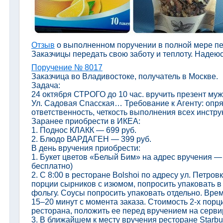
Отзыв
о выполненном поручении в полной мере пе
Заказчицы передать свою заботу и теплоту. Надеюс
Поручение № 8017
Заказчица во Владивостоке, получатель в Москве.
Задача:
24 октября СТРОГО до 10 час. вручить презент муж
Ул. Садовая Спасская… Требование к Агенту: опр
ответственность, четкость выполнения всех инстру
Заранее приобрести в ИКЕА:
1. Поднос КЛАКК — 699 руб.
2. Блюдо ВАРДАГЕН — 399 руб.
В день вручения приобрести:
1. Букет цветов «Белый Бим» на адрес вручения — 
бесплатно)
2. С 8:00 в ресторане Bolshoi по адресу ул. Петровка
порции сырников с изюмом, попросить упаковать в 
фольгу. Соусы попросить упаковать отдельно. Вре
15–20 минут с момента заказа. Стоимость 2-х порци
ресторана, положить ее перед вручением на серв
3. В ближайшем к месту вручения ресторане Starb