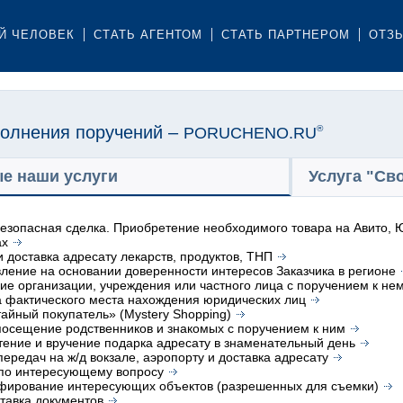
Й ЧЕЛОВЕК
СТАТЬ АГЕНТОМ
СТАТЬ ПАРТНЕРОМ
ОТЗ
олнения поручений –
PORUCHENO.RU
®
е наши услуги
Услуга "Св
безопасная сделка. Приобретение необходимого товара на Авито, Ю
ах
и доставка адресату лекарств, продуктов, ТНП
ление на основании доверенности интересов Заказчика в регионе
е организации, учреждения или частного лица с поручением к не
 фактического места нахождения юридических лиц
тайный покупатель» (Mystery Shopping)
посещение родственников и знакомых с поручением к ним
ение и вручение подарка адресату в знаменательный день
передач на ж/д вокзале, аэропорту и доставка адресату
 по интересующему вопросу
фирование интересующих объектов (разрешенных для съемки)
тавка документов