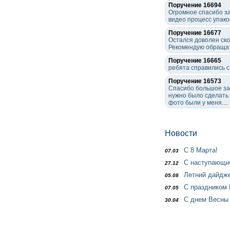
Поручение 16694
Огромное спасибо за
видео процесс упако
Поручение 16677
Остался доволен ско
Рекомендую обращат
Поручение 16665
ребята справились с
Поручение 16573
Спасибо большое за 
нужно было сделать 
фото были у меня....
Новости
С 8 Марта!
07.03
С наступающим
27.12
Летний дайдж
05.08
С праздником 
07.05
С днем Весны 
30.04