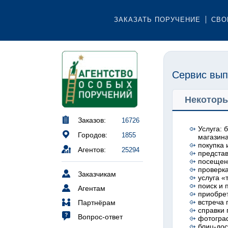
ЗАКАЗАТЬ ПОРУЧЕНИЕ
СВО
Сервис вып
Некоторы
Заказов:
16726
Услуга: 
Городов:
1855
магазин
покупка 
Агентов:
25294
представ
посещени
проверка
Заказчикам
услуга «
поиск и 
Агентам
приобрет
встреча 
Партнёрам
справки
Вопрос-ответ
фотогра
блиц-дос