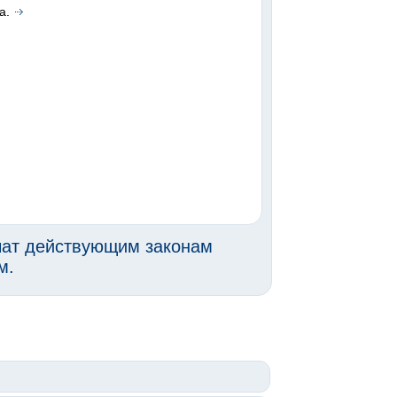
а.
чат действующим законам
м.