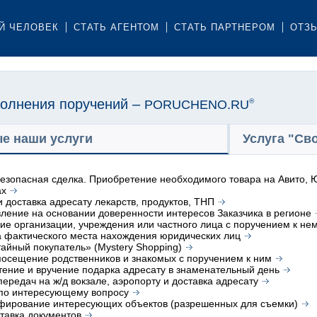
Й ЧЕЛОВЕК
СТАТЬ АГЕНТОМ
СТАТЬ ПАРТНЕРОМ
ОТЗ
олнения поручений –
PORUCHENO.RU
®
е наши услуги
Услуга "Св
безопасная сделка. Приобретение необходимого товара на Авито, Ю
ах
и доставка адресату лекарств, продуктов, ТНП
ление на основании доверенности интересов Заказчика в регионе
е организации, учреждения или частного лица с поручением к не
 фактического места нахождения юридических лиц
тайный покупатель» (Mystery Shopping)
посещение родственников и знакомых с поручением к ним
ение и вручение подарка адресату в знаменательный день
передач на ж/д вокзале, аэропорту и доставка адресату
 по интересующему вопросу
фирование интересующих объектов (разрешенных для съемки)
тавка документов