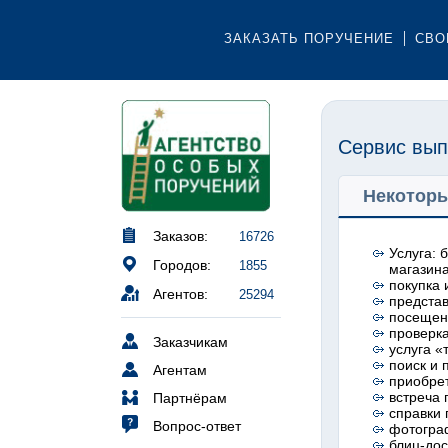
ЗАКАЗАТЬ ПОРУЧЕНИЕ
СВО
Сервис вып
Некоторы
Заказов:
16726
Услуга: 
Городов:
1855
магазин
покупка 
Агентов:
25294
представ
посещени
проверка
Заказчикам
услуга «
поиск и 
Агентам
приобрет
встреча 
Партнёрам
справки
Вопрос-ответ
фотогра
блиц-дос