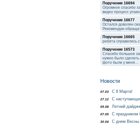
Поручение 16694
Огромное спасибо за
видео процесс упако
Поручение 16677
Остался доволен ско
Рекомендую обращат
Поручение 16665
ребята справились с
Поручение 16573
Спасибо большое за 
нужно было сделать 
фото были у меня....
Новости
С 8 Марта!
07.03
С наступающим
27.12
Летний дайдж
05.08
С праздником 
07.05
С днем Весны 
30.04