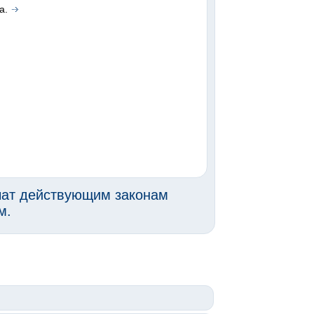
а.
чат действующим законам
м.